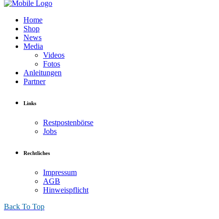
Home
Shop
News
Media
Videos
Fotos
Anleitungen
Partner
Links
Restpostenbörse
Jobs
Rechtliches
Impressum
AGB
Hinweispflicht
Back To Top
Sanduhr Eco
.