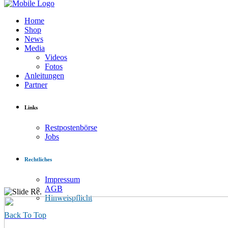
Home
Shop
News
Media
Videos
Fotos
Anleitungen
Partner
Links
Restpostenbörse
Jobs
Rechtliches
Impressum
AGB
Re.
Hinweispflicht
Back To Top