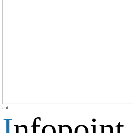
cht
I
nfopoint
.