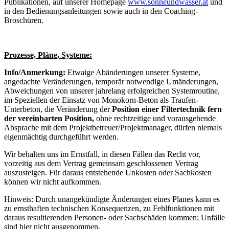
Publikationen, auf unserer Homepage
www.sonneundwasser.at
und
in den Bedienungsanleitungen sowie auch in den Coaching-
Broschüren.
Prozesse, Pläne, Systeme:
Info/Anmerkung:
Etwaige Abänderungen unserer Systeme,
angedachte Veränderungen, temporär notwendige Umänderungen,
Abweichungen von unserer jahrelang erfolgreichen Systemroutine,
im Speziellen der Einsatz von Monokorn-Beton als Traufen-
Unterbeton, die Veränderung der
Position einer Filtertechnik fern
der vereinbarten Position,
ohne rechtzeitige und vorausgehende
Absprache mit dem Projektbetreuer/Projektmanager, dürfen niemals
eigenmächtig durchgeführt werden.
Wir behalten uns im Ernstfall, in diesen Fällen das Recht vor,
vorzeitig aus dem Vertrag gemeinsam geschlossenen Vertrag
auszusteigen. Für daraus entstehende Unkosten oder Sachkosten
können wir nicht aufkommen.
Hinweis: Durch unangekündigte Änderungen eines Planes kann es
zu ernsthaften technischen Konsequenzen, zu Fehlfunktionen mit
daraus resultierenden Personen- oder Sachschäden kommen; Unfälle
sind hier nicht ausgenommen.