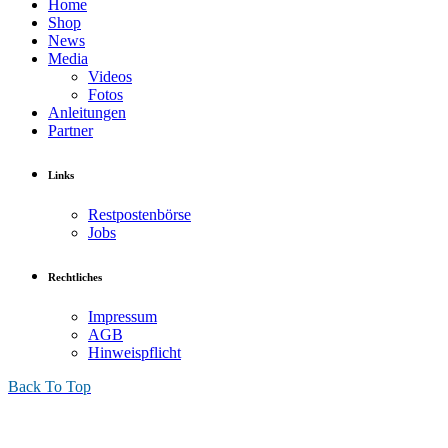
Home
Shop
News
Media
Videos
Fotos
Anleitungen
Partner
Links
Restpostenbörse
Jobs
Rechtliches
Impressum
AGB
Hinweispflicht
Back To Top
Infrarotkabine TrioSol Natura 