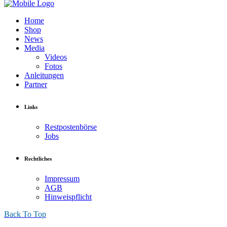
Home
Shop
News
Media
Videos
Fotos
Anleitungen
Partner
Links
Restpostenbörse
Jobs
Rechtliches
Impressum
AGB
Hinweispflicht
Back To Top
Stella Fredo
.