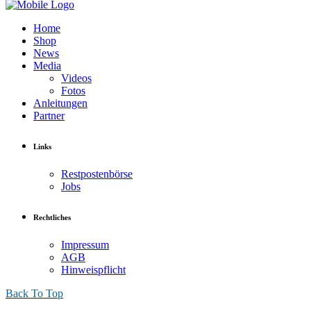
Home
Shop
News
Media
Videos
Fotos
Anleitungen
Partner
Links
Restpostenbörse
Jobs
Rechtliches
Impressum
AGB
Hinweispflicht
Back To Top
Solarplane 4,90 x 3,00m