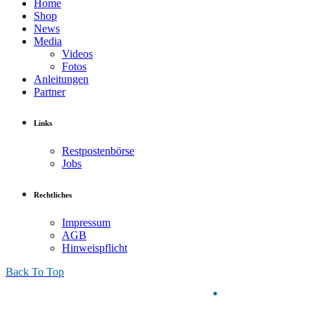
Home
Shop
News
Media
Videos
Fotos
Anleitungen
Partner
Links
Restpostenbörse
Jobs
Rechtliches
Impressum
AGB
Hinweispflicht
Back To Top
Poolroboter RV5380
.