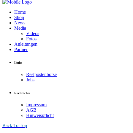
Home
Shop
News
Media
Videos
Fotos
Anleitungen
Partner
Links
Restpostenbörse
Jobs
Rechtliches
Impressum
AGB
Hinweispflicht
Back To Top
18 Pocket Suntanner
.