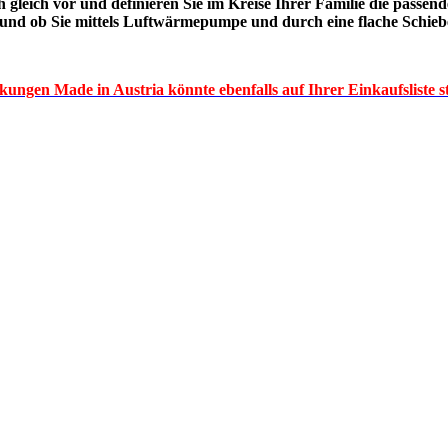
h gleich vor und definieren Sie im Kreise Ihrer Familie die pas
n und ob Sie mittels Luftwärmepumpe und durch eine flache Schie
kungen Made in Austria könnte ebenfalls auf Ihrer Einkaufsliste s