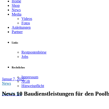
Home
Shop
News
Media
Videos
Fotos
Anleitungen
Partner
Links
Restpostenbörse
Jobs
Rechtliches
Impressum
Januar 7, 2022
AGB
News
Hinweispflicht
News 10 Baudienstleistungen für den Pool
Back To Top